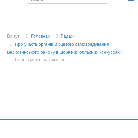
Ви тут:
Головна
>>
Рада
>>
Про участь органів місцевого самоврядування
Верховинського району в щорічних обласних конкурсах
>>
План заходів на тиждень
ДІЯЛЬНІСТЬ РАДИ
Про участь органів місцевого самоврядування
Верховинського району в щорічних обласних конкурсах
Депутати районної ради
Виконавчий апарат ради