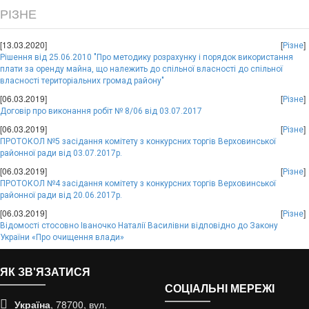
РІЗНЕ
[13.03.2020]
[
]
Різне
Рішення від 25.06.2010 "Про методику розрахунку і порядок використання
плати за оренду майна, що належить до спільної власності до спільної
власності територіальних громад району"
[06.03.2019]
[
]
Різне
Договір про виконання робіт № 8/06 від 03.07.2017
[06.03.2019]
[
]
Різне
ПРОТОКОЛ №5 засідання комітету з конкурсних торгів Верховинської
районної ради від 03.07.2017р.
[06.03.2019]
[
]
Різне
ПРОТОКОЛ №4 засідання комітету з конкурсних торгів Верховинської
районної ради від 20.06.2017р.
[06.03.2019]
[
]
Різне
Відомості стосовно Іваночко Наталії Василівни відповідно до Закону
України «Про очищення влади»
ЯК ЗВ'ЯЗАТИСЯ
СОЦІАЛЬНІ МЕРЕЖІ
Україна
, 78700, вул.