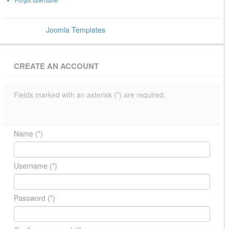
Forgot username
Power by
Joomla Templates
- BowThemes
CREATE AN ACCOUNT
Fields marked with an asterisk (*) are required.
Name
(*)
Username
(*)
Password
(*)