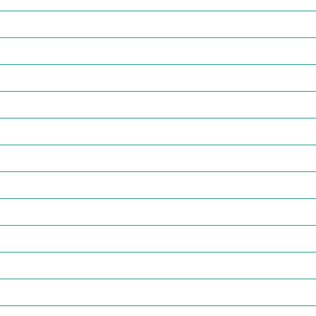
Президія районної ради
Постійні комісії районної ради
Прийом громадян
Нормативно-правові акти ради
Протоколи поіменних голосувань
Доступ до публічної інформації
Регуляторна політика
Захист прав споживачів
Народна Рада
Виконання Закону України «Про очищення влади»
Плани закупівель