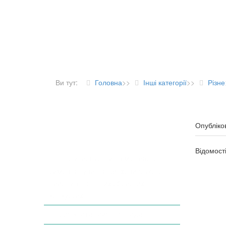
Ви тут:
Головна
>>
Інші категорії
>>
Різне
Опубліко
ДІЯЛЬНІСТЬ РАДИ
Відомост
Про участь органів місцевого
самоврядування Верховинського
району в щорічних обласних
конкурсах
Депутати районної ради