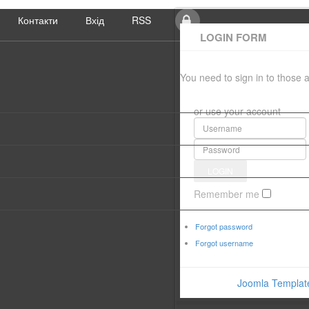
Контакти
Вхід
RSS
LOGIN FORM
You need to sign in to those
or use your account
Remember me
Forgot password
Forgot username
Power by
Joomla Templat