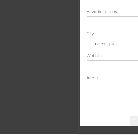
Favorite quotes
City
Website
About