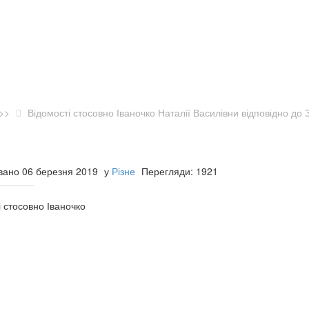
>>
Відомості стосовно Іваночко Наталії Василівни відповідно д
вано 06 березня 2019
у
Різне
Перегляди: 1921
і стосовно Іваночко