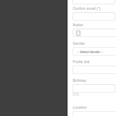
Confirm email
(*)
Avatar
Gender
Profile link
Birthday
Location