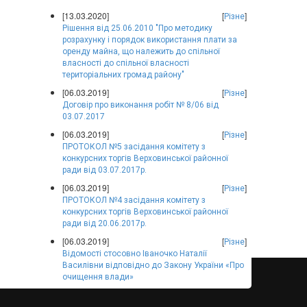
[13.03.2020]
[
]
Різне
Рішення від 25.06.2010 "Про методику
розрахунку і порядок використання плати за
оренду майна, що належить до спільної
власності до спільної власності
територіальних громад району"
[06.03.2019]
[
]
Різне
Договір про виконання робіт № 8/06 від
03.07.2017
[06.03.2019]
[
]
Різне
ПРОТОКОЛ №5 засідання комітету з
конкурсних торгів Верховинської районної
ради від 03.07.2017р.
[06.03.2019]
[
]
Різне
ПРОТОКОЛ №4 засідання комітету з
конкурсних торгів Верховинської районної
ради від 20.06.2017р.
[06.03.2019]
[
]
Різне
Відомості стосовно Іваночко Наталії
Василівни відповідно до Закону України «Про
очищення влади»