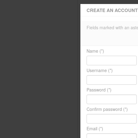
CREATE AN ACCOUNT
Fields marked with an aste
Name
(*)
Username
(*)
Password
(*)
Confirm password
(*)
Email
(*)