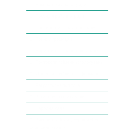
Виконавчий апарат ради
Президія районної ради
Постійні комісії районної ради
Прийом громадян
Нормативно-правові акти ради
Протоколи поіменних голосувань
Доступ до публічної інформації
Регуляторна політика
Захист прав споживачів
Народна Рада
Виконання Закону України «Про
очищення влади»