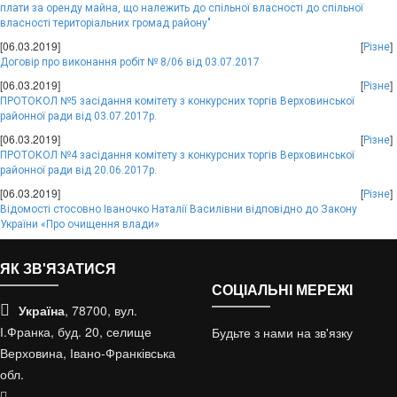
плати за оренду майна, що належить до спільної власності до спільної
власності територіальних громад району"
[06.03.2019]
[
]
Різне
Договір про виконання робіт № 8/06 від 03.07.2017
[06.03.2019]
[
]
Різне
ПРОТОКОЛ №5 засідання комітету з конкурсних торгів Верховинської
районної ради від 03.07.2017р.
[06.03.2019]
[
]
Різне
ПРОТОКОЛ №4 засідання комітету з конкурсних торгів Верховинської
районної ради від 20.06.2017р.
[06.03.2019]
[
]
Різне
Відомості стосовно Іваночко Наталії Василівни відповідно до Закону
України «Про очищення влади»
ЯК ЗВ'ЯЗАТИСЯ
СОЦІАЛЬНІ МЕРЕЖІ
Україна
, 78700, вул.
І.Франка, буд. 20, селище
Будьте з нами на зв'язку
Верховина, Івано-Франківська
обл.