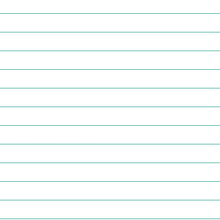
Президія районної ради
Постійні комісії районної ради
Прийом громадян
Нормативно-правові акти ради
Протоколи поіменних голосувань
Доступ до публічної інформації
Регуляторна політика
Захист прав споживачів
Народна Рада
Виконання Закону України «Про очищення влади»
Плани закупівель
Районні програми