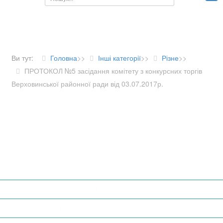
Ви тут:
Головна
>>
Інші категорії
>>
Різне
>>
ПРОТОКОЛ №5 засідання комітету з конкурсних торгів
Верховинської районної ради від 03.07.2017р.
ДІЯЛЬНІСТЬ РАДИ
Про участь органів місцевого самоврядування
Верховинського району в щорічних обласних конкурсах
Депутати районної ради
Виконавчий апарат ради