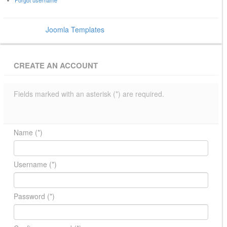
Forgot username
Power by
Joomla Templates
- BowThemes
CREATE AN ACCOUNT
Fields marked with an asterisk (*) are required.
Name
(*)
Username
(*)
Password
(*)