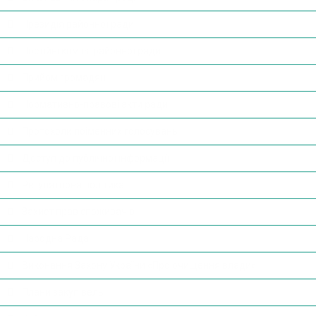
Президія районної ради
Постійні комісії районної ради
Прийом громадян
Нормативно-правові акти ради
Протоколи поіменних голосувань
Доступ до публічної інформації
Регуляторна політика
Захист прав споживачів
Народна Рада
Виконання Закону України «Про очищення влади»
Плани закупівель