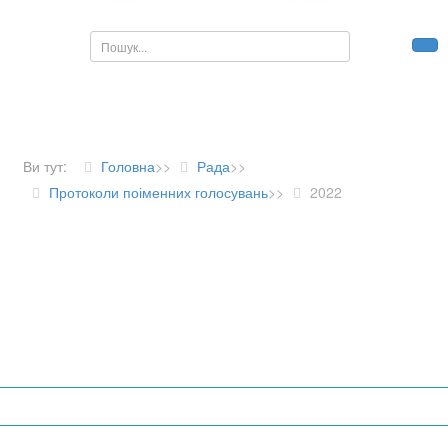
Пошук...
Ви тут:
Головна
>>
Рада
>>
Протоколи поіменних голосувань
>>
2022
ДІЯЛЬНІСТЬ РАДИ
Про участь органів місцевого самоврядування
Верховинського району в щорічних обласних конкурсах
Депутати районної ради
Виконавчий апарат ради