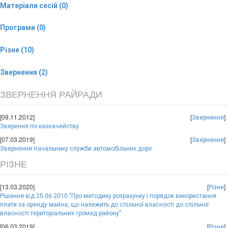
Матеріали сесій (0)
Програми (0)
Різне (10)
Звернення (2)
ЗВЕРНЕННЯ РАЙРАДИ
[09.11.2012]
[
]
Звернення
Зверення по казначейству
[07.03.2019]
[
]
Звернення
Звернення Начальнику служби автомобільних доріг
РІЗНЕ
[13.03.2020]
[
]
Різне
Рішення від 25.06.2010 "Про методику розрахунку і порядок використання
плати за оренду майна, що належить до спільної власності до спільної
власності територіальних громад району"
[06.03.2019]
[
]
Різне