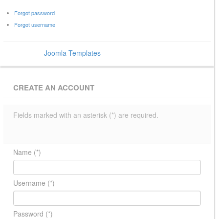
Forgot password
Forgot username
Power by
Joomla Templates
- BowThemes
CREATE AN ACCOUNT
Fields marked with an asterisk (*) are required.
Name
(*)
Username
(*)
Password
(*)