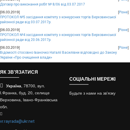
Договір про виконання робіт № 8/06 від 03.07.2017
[06.03.2019]
[
]
Різне
ПРОТОКОЛ №5 засідання комітету з конкурсних торгів Верховинської
районної ради від 03.07.2017р.
[06.03.2019]
[
]
Різне
ПРОТОКОЛ №4 засідання комітету з конкурсних торгів Верховинської
районної ради від 20.06.2017р.
[06.03.2019]
[
]
Різне
Відомості стосовно Іваночко Наталії Василівни відповідно до Закону
України «Про очищення влади»
ЯК ЗВ'ЯЗАТИСЯ
СОЦІАЛЬНІ МЕРЕЖІ
Україна
, 78700, вул.
І.Франка, буд. 20, селище
Будьте з нами на зв'язку
Верховина, Івано-Франківська
обл.
vr.rayrada@ukr.net