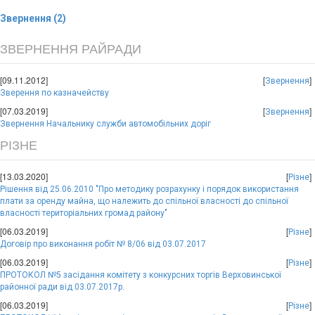
Звернення (2)
ЗВЕРНЕННЯ РАЙРАДИ
[09.11.2012]
[
]
Звернення
Зверення по казначейству
[07.03.2019]
[
]
Звернення
Звернення Начальнику служби автомобільних доріг
РІЗНЕ
[13.03.2020]
[
]
Різне
Рішення від 25.06.2010 "Про методику розрахунку і порядок використання
плати за оренду майна, що належить до спільної власності до спільної
власності територіальних громад району"
[06.03.2019]
[
]
Різне
Договір про виконання робіт № 8/06 від 03.07.2017
[06.03.2019]
[
]
Різне
ПРОТОКОЛ №5 засідання комітету з конкурсних торгів Верховинської
районної ради від 03.07.2017р.
[06.03.2019]
[
]
Різне