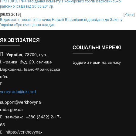
ПРОТОКОЛ №4 засідання комітету з конкурсних торгів Верховинської
районної ради від 20.06.2017р.
[06.03.2019]
[
]
Різне
Відомості стосовно Іваночко Наталії Василівни відповідно до Закону
України «Про очищення влади»
ЯК ЗВ'ЯЗАТИСЯ
СОЦІАЛЬНІ МЕРЕЖІ
Україна
, 78700, вул.
І.Франка, буд. 20, селище
Будьте з нами на зв'язку
Верховина, Івано-Франківська
обл.
vr.rayrada@ukr.net
support@verkhovyna-
rada.gov.ua
тел/факс: +380 (3432) 2-17-
65
https://verkhovyna-