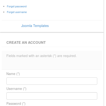
Forgot password
Forgot username
Power by
Joomla Templates
- BowThemes
CREATE AN ACCOUNT
Fields marked with an asterisk (*) are required.
Name
(*)
Username
(*)
Password
(*)