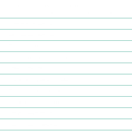
Про участь органів місцевого самоврядування
Верховинського району в щорічних обласних конкурсах
Депутати районної ради
Виконавчий апарат ради
Президія районної ради
Постійні комісії районної ради
Прийом громадян
Нормативно-правові акти ради
Протоколи поіменних голосувань
Доступ до публічної інформації
Регуляторна політика
Захист прав споживачів