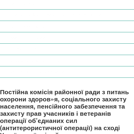
Народна Рада
Виконання Закону України «Про очищення влади»
Плани закупівель
Районні програми
Проекти / Гранти
Відеозаписи засідань районної ради
Засідання постійних комісій
Постійна комісія районної ради з питань
охорони здоров»я, соціального захисту
населення, пенсійного забезпечення та
захисту прав учасників і ветеранів
операції об’єднаних сил
(антитерористичної операції) на сході