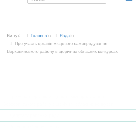
Ви тут:
Головна
>>
Рада
>>
Про участь органів місцевого самоврядування
Верховинського району в щорічних обласних конкурсах
ДІЯЛЬНІСТЬ РАДИ
Про участь органів місцевого самоврядування
Верховинського району в щорічних обласних конкурсах
Депутати районної ради
Виконавчий апарат ради