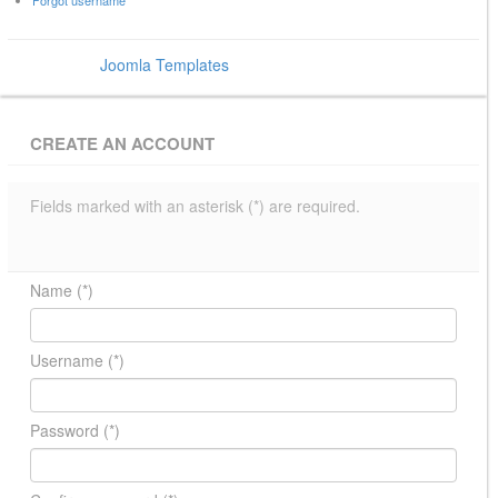
Forgot username
Power by
Joomla Templates
- BowThemes
CREATE AN ACCOUNT
Fields marked with an asterisk (*) are required.
Name
(*)
Username
(*)
Password
(*)