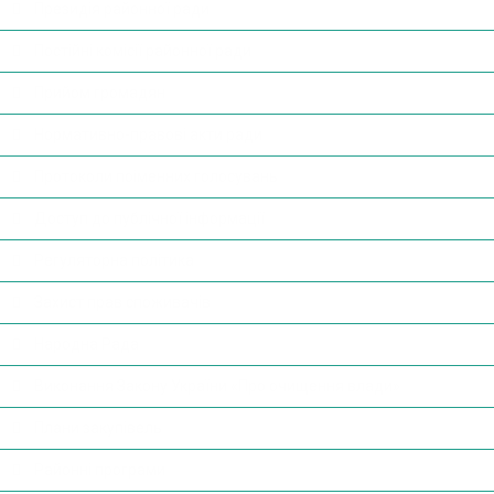
Президія районної ради
Постійні комісії районної ради
Прийом громадян
Нормативно-правові акти ради
Протоколи поіменних голосувань
Доступ до публічної інформації
Регуляторна політика
Захист прав споживачів
Народна Рада
Виконання Закону України «Про очищення влади»
Плани закупівель
Районні програми