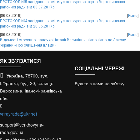
ПРОТОКОЛ №5 засідання комітету з конкурсних торгів Верховинської
районної ради від 03.07.2017р.
[06.03.2019]
[
]
Різне
ПРОТОКОЛ №4 засідання комітету з конкурсних торгів Верховинської
районної ради від 20.06.2017р.
[06.03.2019]
[
]
Різне
Відомості стосовно Іваночко Наталії Василівни відповідно до Закону
України «Про очищення влади»
ЯК ЗВ'ЯЗАТИСЯ
СОЦІАЛЬНІ МЕРЕЖІ
Україна
, 78700, вул.
І.Франка, буд. 20, селище
Будьте з нами на зв'язку
Верховина, Івано-Франківська
обл.
vr.rayrada@ukr.net
support@verkhovyna-
rada.gov.ua
тел/факс: +380 (3432) 2-17-