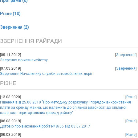
Програми (0)
Різне (10)
Звернення (2)
ЗВЕРНЕННЯ РАЙРАДИ
[09.11.2012]
[
]
Звернення
Зверення по казначейству
[07.03.2019]
[
]
Звернення
Звернення Начальнику служби автомобільних доріг
РІЗНЕ
[13.03.2020]
[
]
Різне
Рішення від 25.06.2010 "Про методику розрахунку і порядок використання
плати за оренду майна, що належить до спільної власності до спільної
власності територіальних громад району"
[06.03.2019]
[
]
Різне
Договір про виконання робіт № 8/06 від 03.07.2017
[06.03.2019]
[
]
Різне