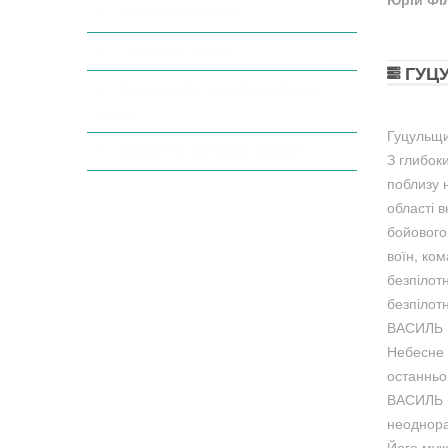
Районні програми
Проекти / Гранти
ГУЦУ
Відеозаписи засідань районної
ради
Гуцульщи
Засідання постійних комісій
З глибок
поблизу 
області 
бойового
воїн, ко
безпілот
безпілот
ВАСИЛЬ 
Небесне 
останньо
ВАСИЛЬ б
неоднора
Його муж