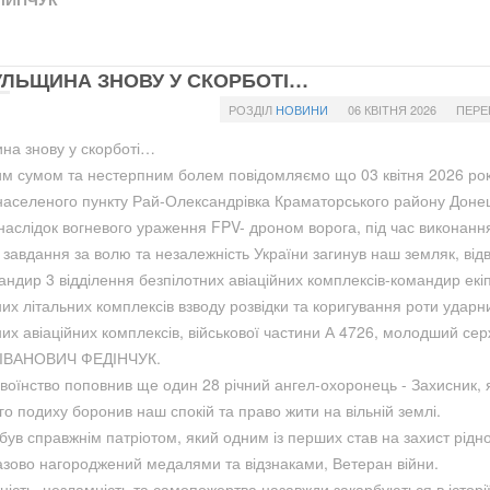
ЛЬЩИНА ЗНОВУ У СКОРБОТІ…
РОЗДІЛ
НОВИНИ
06 КВІТНЯ 2026
ПЕРЕ
на знову у скорботі…
им сумом та нестерпним болем повідомляємо що 03 квітня 2026 рок
населеного пункту Рай-Олександрівка Краматорського району Доне
внаслідок вогневого ураження FPV- дроном ворога, під час виконанн
 завдання за волю та незалежність України загинув наш земляк, ві
мандир 3 відділення безпілотних авіаційних комплексів-командир екі
них літальних комплексів взводу розвідки та коригування роти ударн
них авіаційних комплексів, військової частини А 4726, молодший се
ІВАНОВИЧ ФЕДІНЧУК.
воїнство поповнив ще один 28 річний ангел-охоронець - Захисник, 
го подиху боронив наш спокій та право жити на вільній землі.
ув справжнім патріотом, який одним із перших став на захист рідно
зово нагороджений медалями та відзнаками, Ветеран війни.
ність, незламність та самопожертва назавжди закарбуються в історі