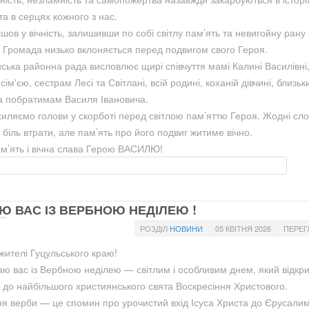
та в серцях кожного з нас.
шов у вічність, залишивши по собі світлу пам’ять та невигойну рану
. Громада низько вклоняється перед подвигом свого Героя.
ська районна рада висловлює щирі співчуття мамі Калині Василівні,
 сім'єю, сестрам Лесі та Світлані, всій родині, коханій дівчині, близьк
а побратимам Василя Івановича.
хиляємо голови у скорботі перед світлою пам’яттю Героя. Жодні сл
біль втрати, але пам’ять про його подвиг житиме вічно.
ам’ять і вічна слава Герою ВАСИЛЮ!
Ю ВАС ІЗ ВЕРБНОЮ НЕДІЛЕЮ !
РОЗДІЛ
НОВИНИ
05 КВІТНЯ 2026
ПЕРЕГ
жителі Гуцульського краю!
аю вас із Вербною неділею — світлим і особливим днем, який відкр
 до найбільшого християнського свята Воскресіння Христового.
я верби — це спомин про урочистий вхід Ісуса Христа до Єрусалим