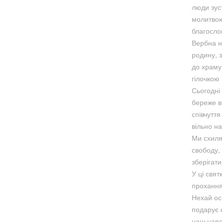
люди зус
молитвою
благосло
Вербна н
родину, 
до храму
гілочкою
Сьогодні
береже ві
співчуття
вільно н
Ми схиля
свободу,
зберігат
У ці свят
прохання 
Нехай ос
подарує с
наш наро