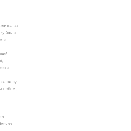
олитва за
нку йшли
м із
який
і,
 жити
я за нашу
им небом,
 та
ість за