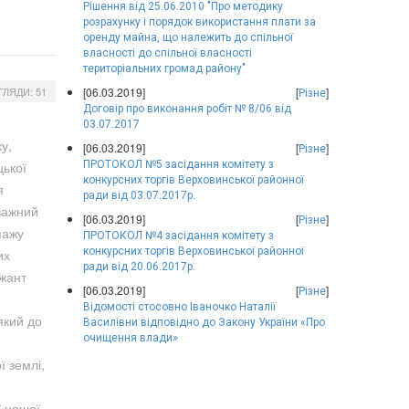
Рішення від 25.06.2010 "Про методику
розрахунку і порядок використання плати за
оренду майна, що належить до спільної
власності до спільної власності
територіальних громад району"
ГЛЯДИ: 51
[06.03.2019]
[
]
Різне
Договір про виконання робіт № 8/06 від
03.07.2017
у,
[06.03.2019]
[
]
Різне
цької
ПРОТОКОЛ №5 засідання комітету з
конкурсних торгів Верховинської районної
я
ради від 03.07.2017р.
дважний
[06.03.2019]
[
]
Різне
пажу
ПРОТОКОЛ №4 засідання комітету з
конкурсних торгів Верховинської районної
их
ради від 20.06.2017р.
ржант
[06.03.2019]
[
]
Різне
Відомості стосовно Іваночко Наталії
який до
Василівни відповідно до Закону України «Про
очищення влади»
ї землі,
ї нашої