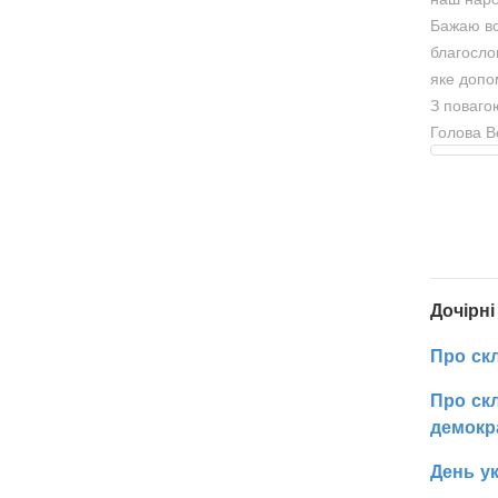
Бажаю вс
благослов
яке допо
З поваго
Голова 
Дочірні
Про ск
Про скл
демокр
День у