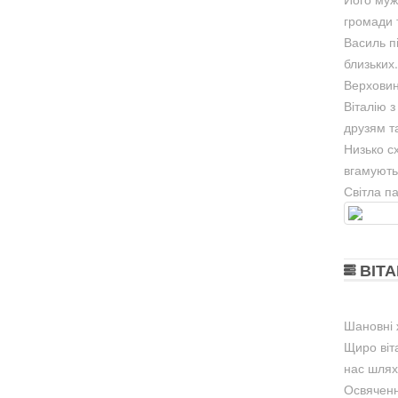
громади 
Василь пі
близьких
Верховин
Віталію з
друзям т
Низько с
вгамують 
Світла п
ВІТА
Шановні 
Щиро віт
нас шлях
Освяченн