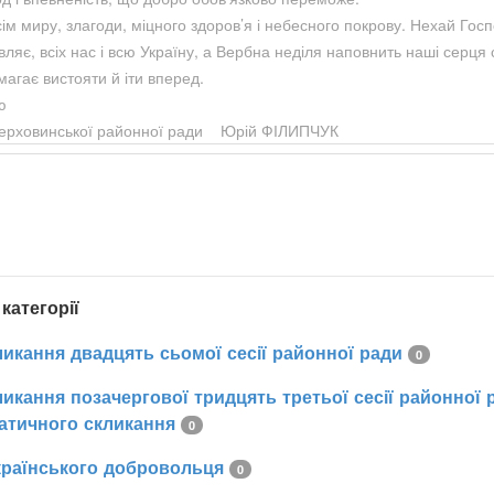
ім миру, злагоди, міцного здоров’я і небесного покрову. Нехай Гос
ляє, всіх нас і всю Україну, а Вербна неділя наповнить наші серця 
магає вистояти й іти вперед.
ю
Верховинської районної ради Юрій ФІЛИПЧУК
 категорії
ликання двадцять сьомої сесії районної ради
0
икання позачергової тридцять третьої сесії районної р
атичного скликання
0
країнського добровольця
0