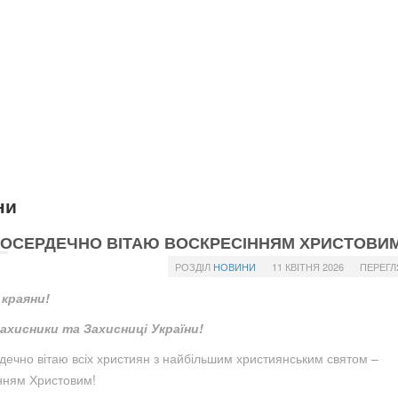
ни
ОСЕРДЕЧНО ВІТАЮ ВОСКРЕСІННЯМ ХРИСТОВИМ
РОЗДІЛ
НОВИНИ
11 КВІТНЯ 2026
ПЕРЕГЛ
 краяни!
Захисники та Захисниці України!
ечно вітаю всіх християн з найбільшим християнським святом –
нням Христовим!