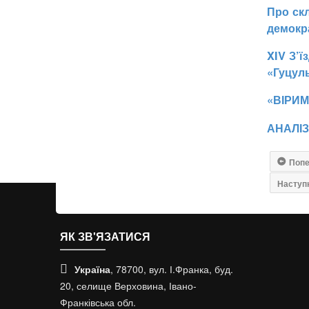
Про скл
демокр
XIV З’ї
«Гуцул
«ВІРИМ
АНАЛІ
Поп
Наступ
ЯК ЗВ'ЯЗАТИСЯ
Україна
, 78700, вул. І.Франка, буд.
20, селище Верховина, Івано-
Франківська обл.