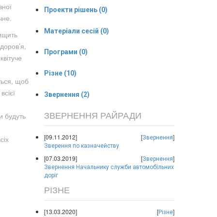
вної
Проекти рішень (0)
чне.
Матеріали сесій (0)
нищить
доров’я,
Програми (0)
квітуче
Різне (10)
ться, щоб
всієї
Звернення (2)
ЗВЕРНЕННЯ РАЙРАДИ
и будуть
[09.11.2012]
[
]
сіх
Звернення
Зверення по казначейству
[07.03.2019]
[
]
Звернення
Звернення Начальнику служби автомобільних
доріг
РІЗНЕ
[13.03.2020]
[
]
Різне