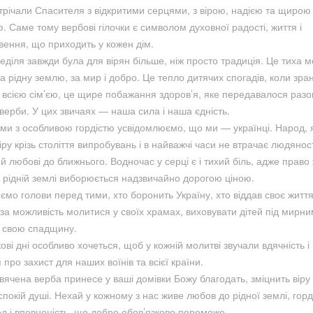
трічали Спасителя з відкритими серцями, з вірою, надією та щирою
. Саме тому вербові гілочки є символом духовної радості, життя і
вення, що приходить у кожен дім.
еділя завжди була для вірян більше, ніж просто традиція. Це тиха м
за рідну землю, за мир і добро. Це тепло дитячих спогадів, коли зра
 всією сім’єю, це щире побажання здоров’я, яке передавалося разо
 верби. У цих звичаях — наша сила і наша єдність.
 ми з особливою гордістю усвідомлюємо, що ми — українці. Народ, 
ру крізь століття випробувань і в найважчі часи не втрачає людяност
 й любові до ближнього. Водночас у серці є і тихий біль, адже право
а рідній землі виборюється надзвичайно дорогою ціною.
ємо голови перед тими, хто боронить Україну, хто віддав своє житт
 за можливість молитися у своїх храмах, виховувати дітей під мирн
и свою спадщину.
кові дні особливо хочеться, щоб у кожній молитві звучали вдячність і
про захист для наших воїнів та всієї країни.
вячена верба принесе у ваші домівки Божу благодать, зміцнить віру
покій душі. Нехай у кожному з нас живе любов до рідної землі, горд
д і впевненість, що добро обов’язково переможе.