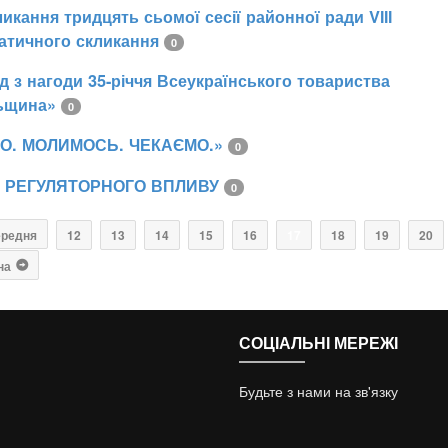
икання тридцять сьомої сесії районної ради VІІІ
атичного скликання
0
зд з нагоди 35-річчя Всеукраїнського товариства
ьщина»
0
О. МОЛИМОСЬ. ЧЕКАЄМО.»
0
З РЕГУЛЯТОРНОГО ВПЛИВУ
0
ередня
12
13
14
15
16
17
18
19
20
на
СОЦІАЛЬНІ МЕРЕЖІ
Будьте з нами на зв'язку