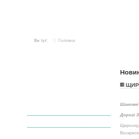
Ви тут:
Головна
Нови
ДІЯЛЬНІСТЬ РАДИ
ЩИР
Про участь органів місцевого
самоврядування Верховинського
району в щорічних обласних
Шановні
конкурсах
Дорогі 
Депутати районної ради
Щиросерд
Воскресі
Виконавчий апарат ради