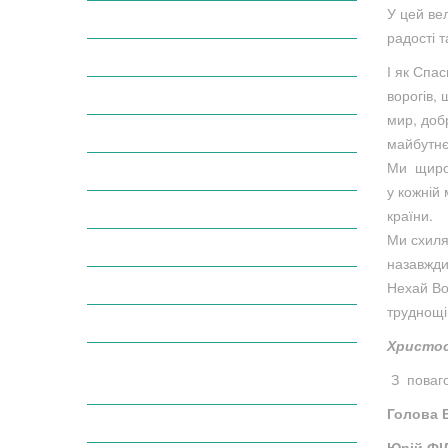
У цей ве
Президія районної ради
радості т
Постійні комісії районної ради
І як Спа
ворогів,
Прийом громадян
мир, добр
Нормативно-правові акти ради
майбутнє
Ми щиро в
Протоколи поіменних голосувань
у кожній 
Доступ до публічної інформації
країни.
Ми схиля
Регуляторна політика
назавжди
Нехай Во
Захист прав споживачів
труднощі
Народна Рада
Христос
Виконання Закону України «Про
З поваг
очищення влади»
Голова 
Плани закупівель
Юрій Ф