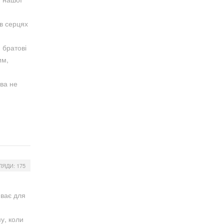
 в серцях
 братові
им,
ова не
ЛЯДИ: 175
иває для
у, коли