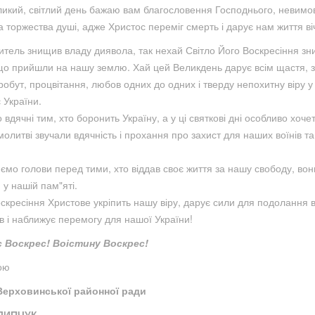
ликий, світлий день бажаю вам благословення Господнього, невимо
а торжества душі, адже Христос переміг смерть і дарує нам життя ві
ситель знищив владу диявола, так нехай Світло Його Воскресіння з
 що прийшли на нашу землю. Хай цей Великдень дарує всім щастя, з
обут, процвітання, любов одних до одних і тверду непохитну віру у 
 України.
дячні тим, хто боронить Україну, а у ці святкові дні особливо хоче
молитві звучали вдячність і прохання про захист для наших воїнів та 
ємо голови перед тими, хто віддав своє життя за нашу свободу, вон
 у нашій пам"яті.
скресіння Христове укріпить нашу віру, дарує сили для подолання в
в і наближує перемогу для нашої України!
 Воскрес! Воістину Воскрес!
ою
Верховинської районної ради
ІЛИПЧУК