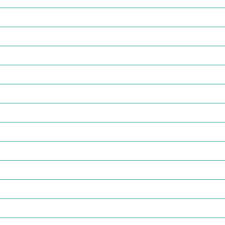
Прийом громадян
Нормативно-правові акти ради
Протоколи поіменних голосувань
Доступ до публічної інформації
Регуляторна політика
Захист прав споживачів
Народна Рада
Виконання Закону України «Про очищення влади»
Плани закупівель
Районні програми
Проекти / Гранти