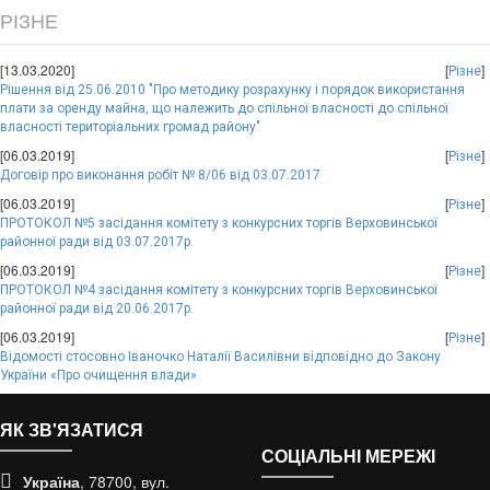
РІЗНЕ
[13.03.2020]
[
]
Різне
Рішення від 25.06.2010 "Про методику розрахунку і порядок використання
плати за оренду майна, що належить до спільної власності до спільної
власності територіальних громад району"
[06.03.2019]
[
]
Різне
Договір про виконання робіт № 8/06 від 03.07.2017
[06.03.2019]
[
]
Різне
ПРОТОКОЛ №5 засідання комітету з конкурсних торгів Верховинської
районної ради від 03.07.2017р.
[06.03.2019]
[
]
Різне
ПРОТОКОЛ №4 засідання комітету з конкурсних торгів Верховинської
районної ради від 20.06.2017р.
[06.03.2019]
[
]
Різне
Відомості стосовно Іваночко Наталії Василівни відповідно до Закону
України «Про очищення влади»
ЯК ЗВ'ЯЗАТИСЯ
СОЦІАЛЬНІ МЕРЕЖІ
Україна
, 78700, вул.