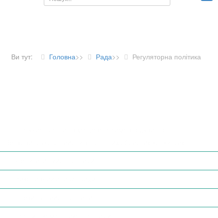
Ви тут:
Головна
>>
Рада
>>
Регуляторна політика
ДІЯЛЬНІСТЬ РАДИ
Про участь органів місцевого самоврядування
Верховинського району в щорічних обласних конкурсах
Депутати районної ради
Виконавчий апарат ради
Президія районної ради
Постійні комісії районної ради