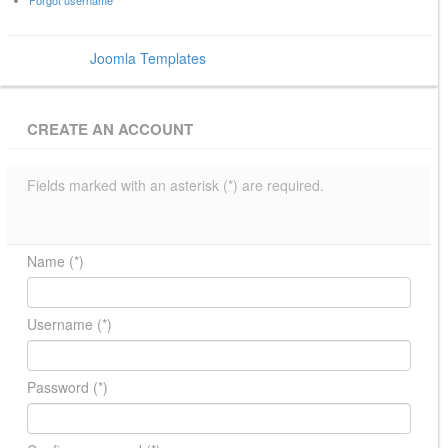
Forgot username
Power by
Joomla Templates
- BowThemes
CREATE AN ACCOUNT
Fields marked with an asterisk (*) are required.
Name
(*)
Username
(*)
Password
(*)