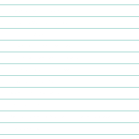
Президія районної ради
Постійні комісії районної ради
Прийом громадян
Нормативно-правові акти ради
Протоколи поіменних голосувань
Доступ до публічної інформації
Регуляторна політика
Захист прав споживачів
Народна Рада
Виконання Закону України «Про очищення влади»
Плани закупівель