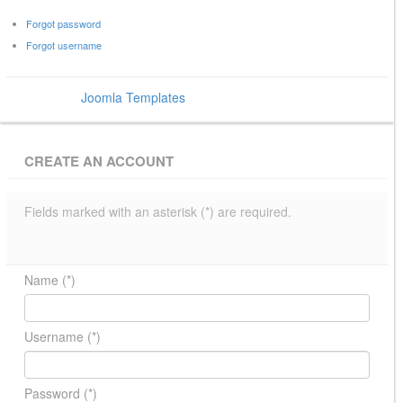
Forgot password
Forgot username
Power by
Joomla Templates
- BowThemes
CREATE AN ACCOUNT
Fields marked with an asterisk (*) are required.
Name
(*)
Username
(*)
Password
(*)