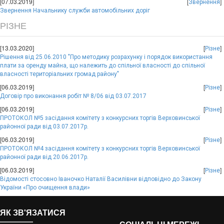
[07.03.2019]
[
]
Звернення
Звернення Начальнику служби автомобільних доріг
РІЗНЕ
[13.03.2020]
[
]
Різне
Рішення від 25.06.2010 "Про методику розрахунку і порядок використання
плати за оренду майна, що належить до спільної власності до спільної
власності територіальних громад району"
[06.03.2019]
[
]
Різне
Договір про виконання робіт № 8/06 від 03.07.2017
[06.03.2019]
[
]
Різне
ПРОТОКОЛ №5 засідання комітету з конкурсних торгів Верховинської
районної ради від 03.07.2017р.
[06.03.2019]
[
]
Різне
ПРОТОКОЛ №4 засідання комітету з конкурсних торгів Верховинської
районної ради від 20.06.2017р.
[06.03.2019]
[
]
Різне
Відомості стосовно Іваночко Наталії Василівни відповідно до Закону
України «Про очищення влади»
ЯК ЗВ'ЯЗАТИСЯ