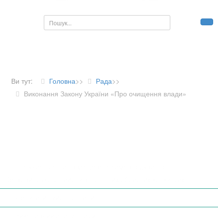
Пошук...
Ви тут:
Головна
>>
Рада
>>
Виконання Закону України «Про очищення влади»
ДІЯЛЬНІСТЬ РАДИ
Про участь органів місцевого самоврядування
Верховинського району в щорічних обласних конкурсах
Депутати районної ради
Виконавчий апарат ради