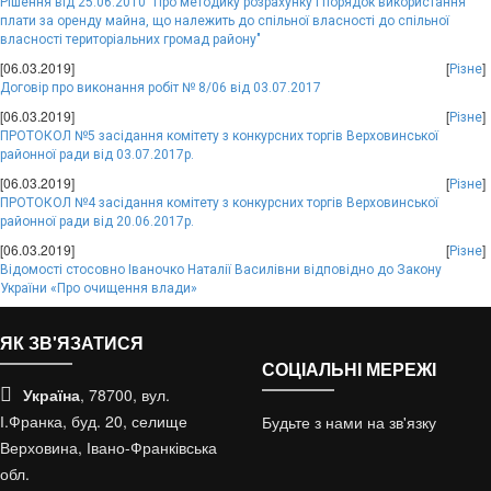
Рішення від 25.06.2010 "Про методику розрахунку і порядок використання
плати за оренду майна, що належить до спільної власності до спільної
власності територіальних громад району"
[06.03.2019]
[
]
Різне
Договір про виконання робіт № 8/06 від 03.07.2017
[06.03.2019]
[
]
Різне
ПРОТОКОЛ №5 засідання комітету з конкурсних торгів Верховинської
районної ради від 03.07.2017р.
[06.03.2019]
[
]
Різне
ПРОТОКОЛ №4 засідання комітету з конкурсних торгів Верховинської
районної ради від 20.06.2017р.
[06.03.2019]
[
]
Різне
Відомості стосовно Іваночко Наталії Василівни відповідно до Закону
України «Про очищення влади»
ЯК ЗВ'ЯЗАТИСЯ
СОЦІАЛЬНІ МЕРЕЖІ
Україна
, 78700, вул.
І.Франка, буд. 20, селище
Будьте з нами на зв'язку
Верховина, Івано-Франківська
обл.