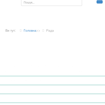
Пошук...
Ви тут:
Головна
>>
Рада
ДІЯЛЬНІСТЬ РАДИ
Про участь органів місцевого самоврядування
Верховинського району в щорічних обласних конкурсах
Депутати районної ради
Виконавчий апарат ради
Президія районної ради