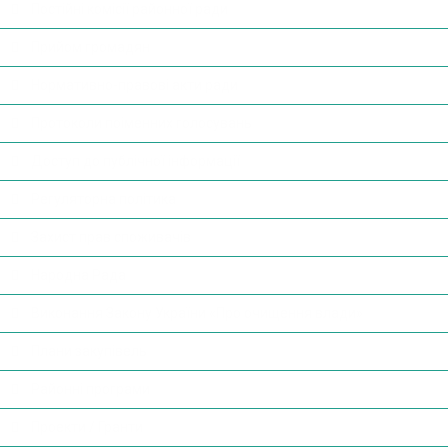
Постійні комісії районної ради
Прийом громадян
Нормативно-правові акти ради
Протоколи поіменних голосувань
Доступ до публічної інформації
Регуляторна політика
Захист прав споживачів
Народна Рада
Виконання Закону України «Про очищення влади»
Плани закупівель
Районні програми
Проекти / Гранти