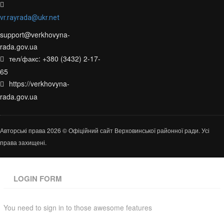
vr.rayrada@ukr.net
support@verkhovyna-
rada.gov.ua
тел/факс: +380 (3432) 2-17-
65
https://verkhovyna-
rada.gov.ua
Авторські права 2026 © Офіційний сайт Верховинської районної ради. Усі
права захищені.
LOGIN FORM
You need to sign in to those awesome features